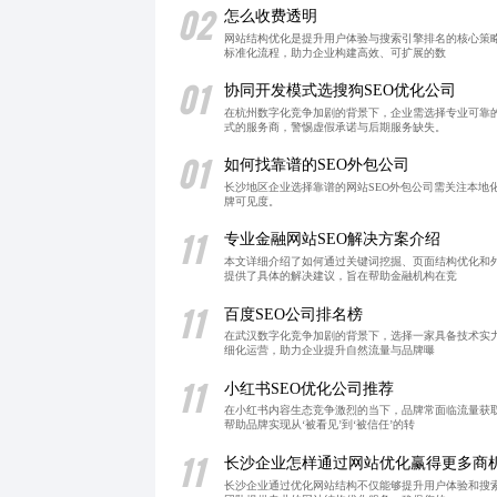
02
怎么收费透明
网站结构优化是提升用户体验与搜索引擎排名的核心策
标准化流程，助力企业构建高效、可扩展的数
01
协同开发模式选搜狗SEO优化公司
在杭州数字化竞争加剧的背景下，企业需选择专业可靠
式的服务商，警惕虚假承诺与后期服务缺失。
01
如何找靠谱的SEO外包公司
长沙地区企业选择靠谱的网站SEO外包公司需关注本地
牌可见度。
11
专业金融网站SEO解决方案介绍
本文详细介绍了如何通过关键词挖掘、页面结构优化和
提供了具体的解决建议，旨在帮助金融机构在竞
11
百度SEO公司排名榜
在武汉数字化竞争加剧的背景下，选择一家具备技术实力
细化运营，助力企业提升自然流量与品牌曝
11
小红书SEO优化公司推荐
在小红书内容生态竞争激烈的当下，品牌常面临流量获
帮助品牌实现从‘被看见’到‘被信任’的转
11
长沙企业怎样通过网站优化赢得更多商
长沙企业通过优化网站结构不仅能够提升用户体验和搜