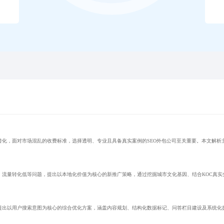
转化，面对市场混乱的收费标准，选择透明、专业且具备真实案例的SEO外包公司至关重要。本文解析
、流量转化低等问题，提出以本地化价值为核心的新推广策略，通过挖掘城市文化基因、结合KOC真实
提出以用户搜索意图为核心的综合优化方案，涵盖内容规划、结构化数据标记、问答栏目建设及系统化