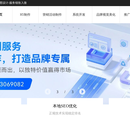
告图设计-服务细致入微
页
H5制作
营销活动制作
系统开发
品牌视觉美化
推
3
/
3
本地SEO优化
正规技术实现稳定排名