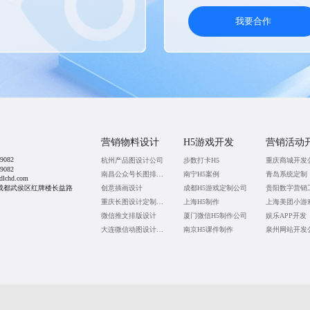
我要合作
营销物料设计
H5游戏开发
营销活动
9082
杭州产品图设计公司
步数打卡H5
重庆商城开发
9082
南昌公众号长图排版设计
南宁H5案例
青岛系统定制
lchd.com
成都武侯区红牌楼长益路
创意插画设计
成都H5游戏定制公司
重庆长图设计定制公司
上海H5制作
上海美团小游
微信推文排版设计
厦门微信H5制作公司
娱乐APP开发
大连微信动图设计公司
南京H5课件制作
泉州网站开发