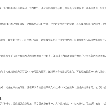
略，通过科学设计导航层级、规范URL、优化内部链接等手段，实现页面加载提速、跳出率降低、转化
的搜狗SEO优化公司以提升品牌曝光与转化效率。评估时应关注技术实力、真实案例与流程透明度，优
化洞察、真实案例验证、科学优化策略、透明服务机制与合理费用结构。长期合作可实现自然流量提升5
外链建设等手段提升金融网站的自然流量与转化率，并探讨了内容质量提升及用户体验改善的具体策略
与本地化服务能力的百度SEO公司至关重要。微距开发专注提供可量化、可验证的百度SEO优化服务
取难、转化效率低的问题。蓝橙开发专注提供系统化小红书SEO优化服务，通过关键词布局、笔记结构
机
索引擎排名，还能增强品牌形象，吸引更多潜在客户。具体措施包括URL结构优化、导航设计改进、内