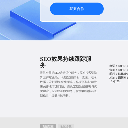
我要合作
SEO效果持续跟踪服
务
电话：
1814011
售前：
1814011
提供全周期SEO运维优化服务，应对搜索引擎
邮箱：liujie@cd
算法持续更新。长期监控排名、流量、收录
地址：四川省
13号1201
数据，及时调整优化策略，修复算法波动带
来的排名下滑问题。提供定期数据报表与优
化建议，全程透明化服务，保障网站排名长
期稳定，流量持续增长。
友情链接
地区合集