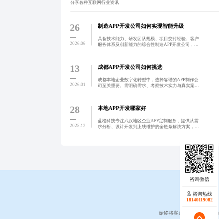
分享各种互联网行业资讯
26
制造APP开发公司如何实现智能升级
具备技术能力、研发团队规模、项目交付经验、客户
2026.06
服务体系及创新能力的综合性制造APP开发公司，可
为制造业提供定制化、智能化的数字化解决方案，助
力企业实现智能工厂建设与生产效率提升。
13
成都APP开发公司如何挑选
成都本地企业数字化转型中，选择靠谱的APP制作公
2026.01
司至关重要。需明确需求、考察技术实力与真实案
例、确保交付流程透明及售后保障，并优先考虑本地
化服务优势。警惕低价陷阱，追求高性价比。通过科
学筛选，打造高效
28
本地APP开发哪家好
蓝橙科技专注武汉地区企业APP定制服务，提供从需
2025.12
求分析、设计开发到上线维护的全链条解决方案，依
托本地化优势与敏捷开发模式，助力企业实现高效数
字化转型。
咨询热线
18140119082
始终将客户需求置于首位，