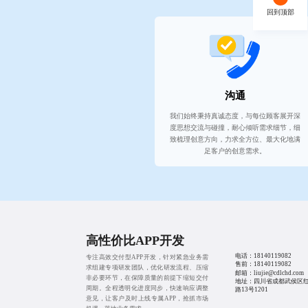
回到顶部
沟通
我们始终秉持真诚态度，与每位顾客展开深
度思想交流与碰撞，耐心倾听需求细节，细
致梳理创意方向，力求全方位、最大化地满
足客户的创意需求。
高性价比APP开发
电话：
18140119082
专注高效交付型APP开发，针对紧急业务需
售前：
18140119082
求组建专项研发团队，优化研发流程、压缩
邮箱：liujie@cdlchd.com
非必要环节，在保障质量的前提下缩短交付
地址：四川省成都武侯区
周期。全程透明化进度同步，快速响应调整
路13号1201
意见，让客户及时上线专属APP，抢抓市场